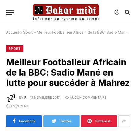
Accueil
»
Sport
»
Meilleur Footballeur Africain de la BBC: Sadio Mané en lutte pour succéder à Mahrez
SPORT
Meilleur Footballeur Africain
de la BBC: Sadio Mané en
lutte pour succéder à Mahrez
BY
P
13 NOVEMBRE 2017
AUCUN COMMENTAIRE
1 MIN READ
Facebook
Twitter
Pinterest