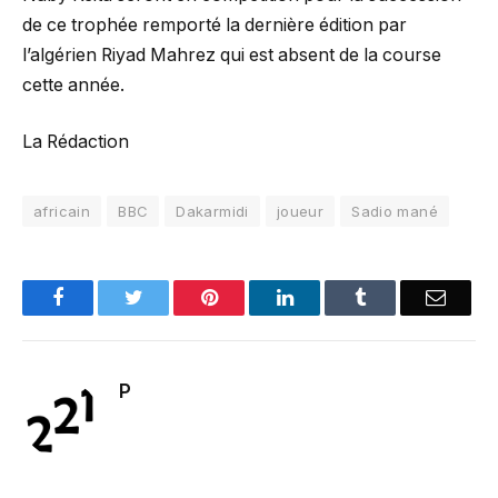
de ce trophée remporté la dernière édition par
l’algérien Riyad Mahrez qui est absent de la course
cette année.
La Rédaction
africain
BBC
Dakarmidi
joueur
Sadio mané
Facebook
Twitter
Pinterest
LinkedIn
Tumblr
Email
P