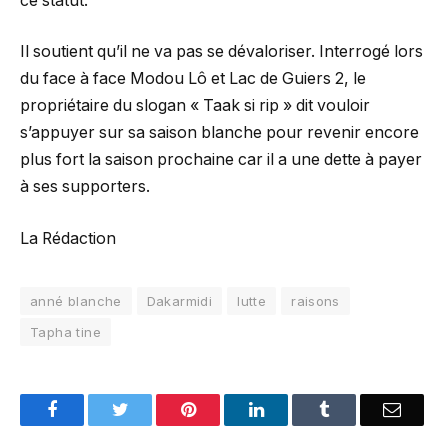
ce statut.
Il soutient qu’il ne va pas se dévaloriser. Interrogé lors
du face à face Modou Lô et Lac de Guiers 2, le
propriétaire du slogan « Taak si rip » dit vouloir
s’appuyer sur sa saison blanche pour revenir encore
plus fort la saison prochaine car il a une dette à payer
à ses supporters.
La Rédaction
anné blanche
Dakarmidi
lutte
raisons
Tapha tine
Facebook
Twitter
Pinterest
LinkedIn
Tumblr
Email