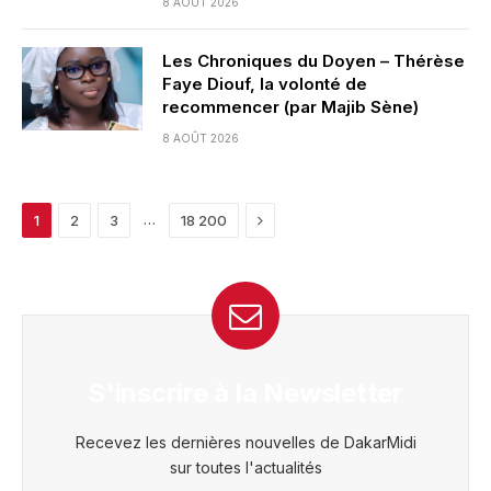
8 AOÛT 2026
Les Chroniques du Doyen – Thérèse
Faye Diouf, la volonté de
recommencer (par Majib Sène)
8 AOÛT 2026
Next
…
1
2
3
18 200
S'inscrire à la Newsletter
Recevez les dernières nouvelles de DakarMidi
sur toutes l'actualités