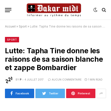
Accueil
»
Sport
»
Lutte: Tapha Tine donne les raisons de sa saison blanche et zappe Bombardier
SPORT
Lutte: Tapha Tine donne les
raisons de sa saison blanche
et zappe Bombardier
BY
P
4 JUILLET 2017
AUCUN COMMENTAIRE
1 MIN READ
Facebook
Twitter
Pinterest