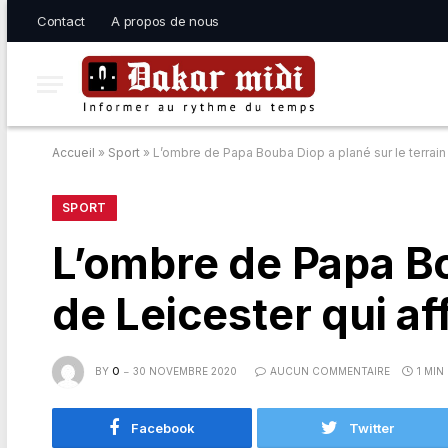
Contact
A propos de nous
Accueil
»
Sport
»
L’ombre de Papa Bouba Diop a plané sur le terrain 
SPORT
L’ombre de Papa Bo
de Leicester qui af
BY
O
30 NOVEMBRE 2020
AUCUN COMMENTAIRE
1 MIN
Facebook
Twitter