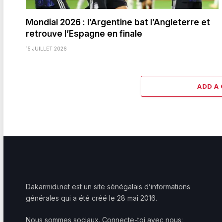
Mondial 2026 : l’Argentine bat l’Angleterre et
retrouve l’Espagne en finale
15 JUILLET 2026
ADD A
Dakarmidi.net est un site sénégalais d’informations
générales qui a été créé le 28 mai 2016.
Nous sommes sociaux. Connecte-toi avec nous: