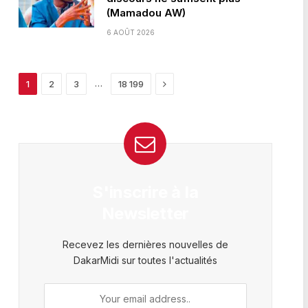
(Mamadou AW)
6 AOÛT 2026
Next
…
1
2
3
18 199
S'inscrire à la
Newsletter
Recevez les dernières nouvelles de
DakarMidi sur toutes l'actualités