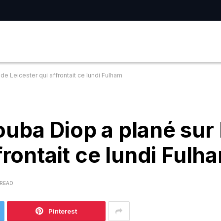
de Leicester qui affrontait ce lundi Fulham
uba Diop a plané sur l
frontait ce lundi Fulh
 READ
Pinterest