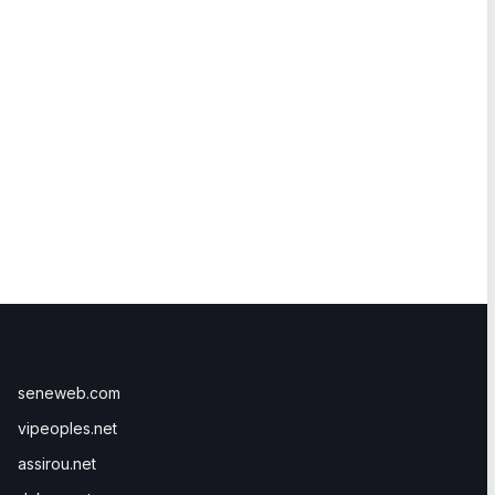
seneweb.com
vipeoples.net
assirou.net