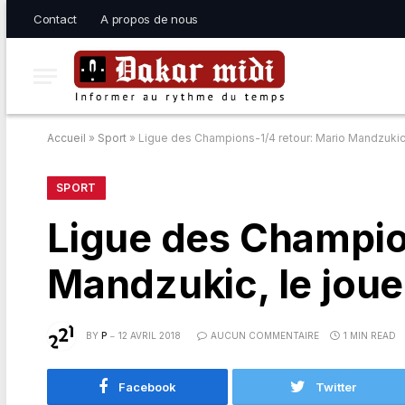
Contact
A propos de nous
Accueil
»
Sport
»
Ligue des Champions-1/4 retour: Mario Mandzukic,
SPORT
Ligue des Champio
Mandzukic, le joue
BY
P
12 AVRIL 2018
AUCUN COMMENTAIRE
1 MIN READ
Facebook
Twitter