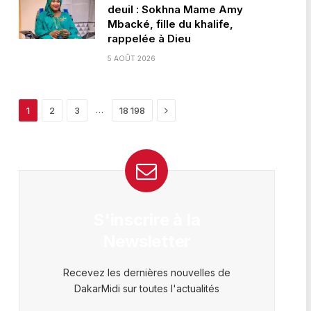
deuil : Sokhna Mame Amy
Mbacké, fille du khalife,
rappelée à Dieu
5 AOÛT 2026
Next
…
1
2
3
18 198
S'inscrire à la
Newsletter
Recevez les dernières nouvelles de
DakarMidi sur toutes l'actualités