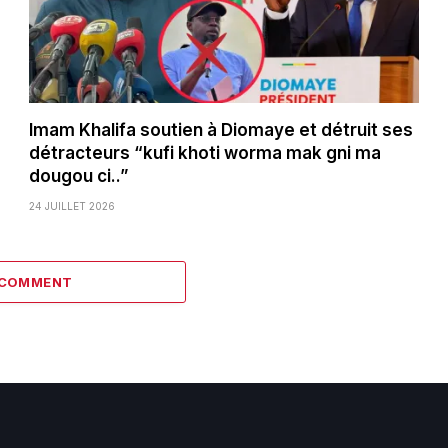
Imam Khalifa soutien à Diomaye et détruit ses
détracteurs “kufi khoti worma mak gni ma
dougou ci..”
24 JUILLET 2026
 COMMENT