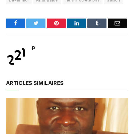
Dakarmidi
Keita Baldé
ne s'inquiète pas
saison
Facebook
Twitter
Pinterest
LinkedIn
Tumblr
Email
P
ARTICLES SIMILAIRES