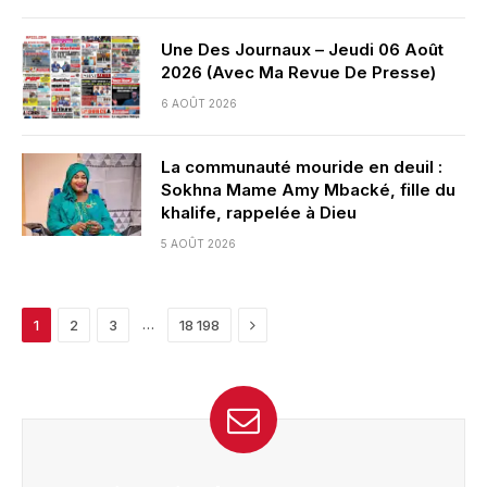
Une Des Journaux – Jeudi 06 Août
2026 (Avec Ma Revue De Presse)
6 AOÛT 2026
La communauté mouride en deuil :
Sokhna Mame Amy Mbacké, fille du
khalife, rappelée à Dieu
5 AOÛT 2026
Next
…
1
2
3
18 198