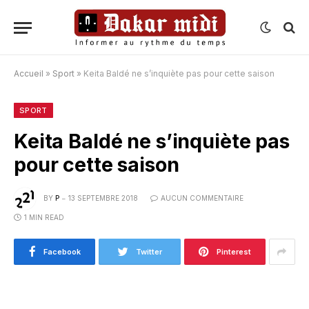
Accueil
»
Sport
»
Keita Baldé ne s’inquiète pas pour cette saison
SPORT
Keita Baldé ne s’inquiète pas
pour cette saison
BY
P
13 SEPTEMBRE 2018
AUCUN COMMENTAIRE
1 MIN READ
Facebook
Twitter
Pinterest