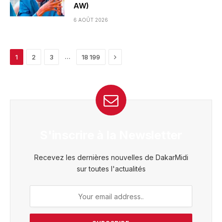
AW)
6 AOÛT 2026
Next
…
1
2
3
18 199
S'inscrire à la Newsletter
Recevez les dernières nouvelles de DakarMidi
sur toutes l'actualités