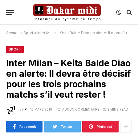
Accueil
»
Sport
»
Inter Milan – Keita Balde Diao en alerte: Il devra être décisif pour les trois prochains matchs s’il veut rester !
SPORT
Inter Milan – Keita Balde Diao
en alerte: Il devra être décisif
pour les trois prochains
matchs s’il veut rester !
BY
P
12 MARS 2019
AUCUN COMMENTAIRE
2 MINS READ
Facebook
Twitter
Pinterest