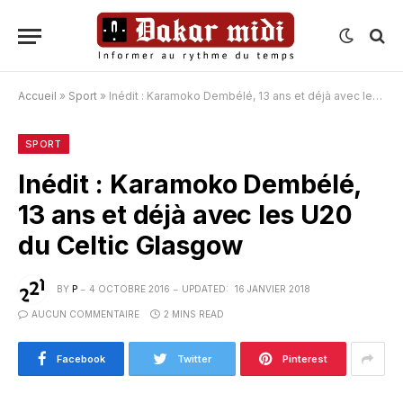
Accueil
»
Sport
»
Inédit : Karamoko Dembélé, 13 ans et déjà avec les U20 du Celtic Glasgow
SPORT
Inédit : Karamoko Dembélé,
13 ans et déjà avec les U20
du Celtic Glasgow
BY
P
4 OCTOBRE 2016
UPDATED:
16 JANVIER 2018
AUCUN COMMENTAIRE
2 MINS READ
Facebook
Twitter
Pinterest