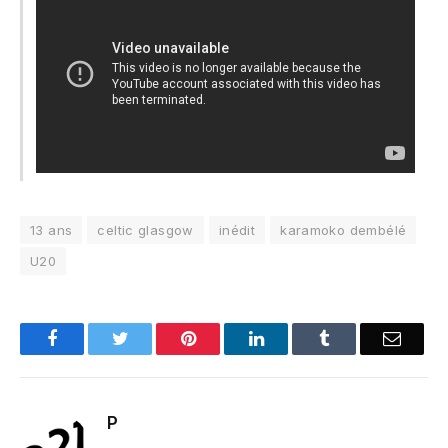
13 ans
celtic glasgow
inédit
karamoko dembélé
U20
Facebook
Twitter
Pinterest
LinkedIn
Tumblr
Email
P