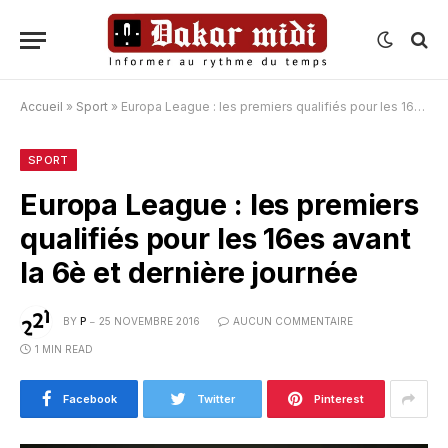
Accueil
»
Sport
»
Europa League : les premiers qualifiés pour les 16es avant la 6è et dernière journée
SPORT
Europa League : les premiers
qualifiés pour les 16es avant
la 6è et dernière journée
BY
P
25 NOVEMBRE 2016
AUCUN COMMENTAIRE
1 MIN READ
Facebook
Twitter
Pinterest