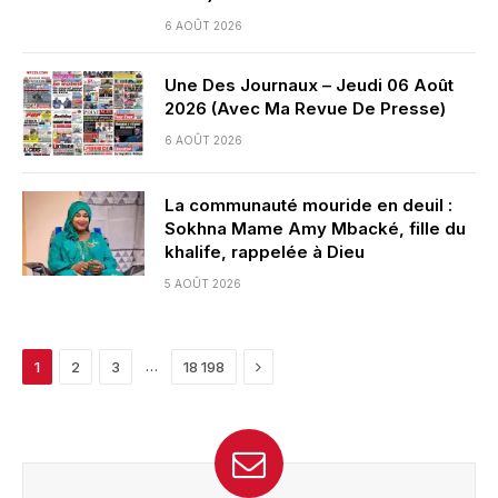
6 AOÛT 2026
Une Des Journaux – Jeudi 06 Août
2026 (Avec Ma Revue De Presse)
6 AOÛT 2026
La communauté mouride en deuil :
Sokhna Mame Amy Mbacké, fille du
khalife, rappelée à Dieu
5 AOÛT 2026
Next
…
1
2
3
18 198