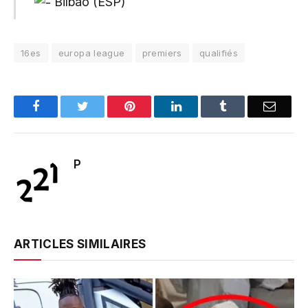
Bilbao (ESP)
16es
europa league
premiers
qualifiés
Facebook
Twitter
Pinterest
LinkedIn
Tumblr
Email
P
ARTICLES SIMILAIRES