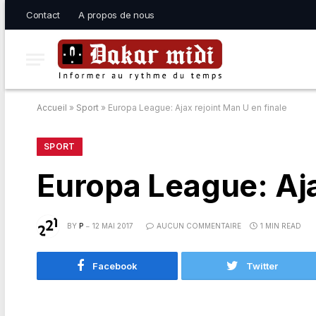
Contact
A propos de nous
Accueil
»
Sport
»
Europa League: Ajax rejoint Man U en finale
SPORT
Europa League: Aja
BY
P
12 MAI 2017
AUCUN COMMENTAIRE
1 MIN READ
Facebook
Twitter