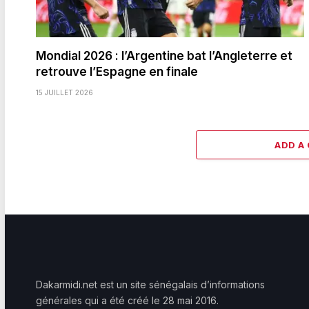
Mondial 2026 : l’Argentine bat l’Angleterre et
retrouve l’Espagne en finale
15 JUILLET 2026
ADD A
Dakarmidi.net est un site sénégalais d’informations
générales qui a été créé le 28 mai 2016.