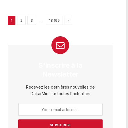
Next
…
1
2
3
18 199
S'inscrire à la
Newsletter
Recevez les dernières nouvelles de
DakarMidi sur toutes l'actualités