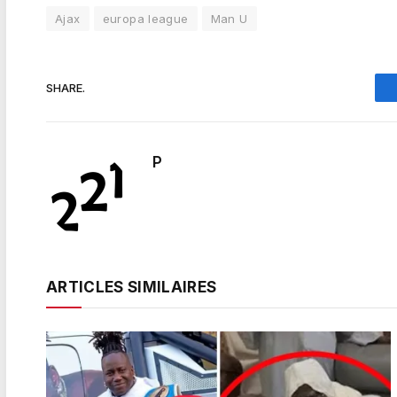
Ajax
europa league
Man U
SHARE.
P
ARTICLES SIMILAIRES