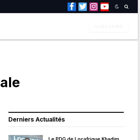
Facebook
Twitter
Instagram
YouTube
SUBSCRIBE
nale
Derniers Actualités
Le PDG de Locafrique Khadim