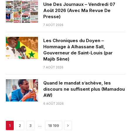
Une Des Journaux – Vendredi 07
Août 2026 (Avec Ma Revue De
Presse)
7 AOÛT 2026
Les Chroniques du Doyen –
Hommage à Alhassane Sall,
Gouverneur de Saint-Louis (par
Majib Sène)
7 AOÛT 2026
Quand le mandat s’achève, les
discours ne suffisent plus (Mamadou
AW)
6 AOÛT 2026
Next
…
1
2
3
18 199