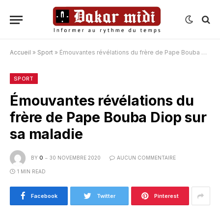
Accueil
»
Sport
»
Émouvantes révélations du frère de Pape Bouba Diop sur sa maladie
SPORT
Émouvantes révélations du
frère de Pape Bouba Diop sur
sa maladie
BY
O
30 NOVEMBRE 2020
AUCUN COMMENTAIRE
1 MIN READ
Facebook
Twitter
Pinterest