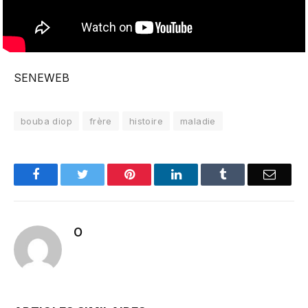
SENEWEB
bouba diop
frère
histoire
maladie
Facebook
Twitter
Pinterest
LinkedIn
Tumblr
Email
O