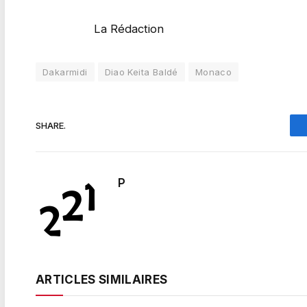
La Rédaction
Dakarmidi
Diao Keita Baldé
Monaco
SHARE.
P
ARTICLES SIMILAIRES