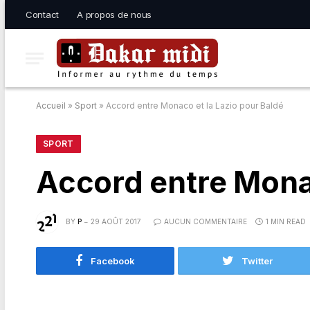
Contact
A propos de nous
Accueil
»
Sport
»
Accord entre Monaco et la Lazio pour Baldé
SPORT
Accord entre Monac
BY
P
29 AOÛT 2017
AUCUN COMMENTAIRE
1 MIN READ
Facebook
Twitter