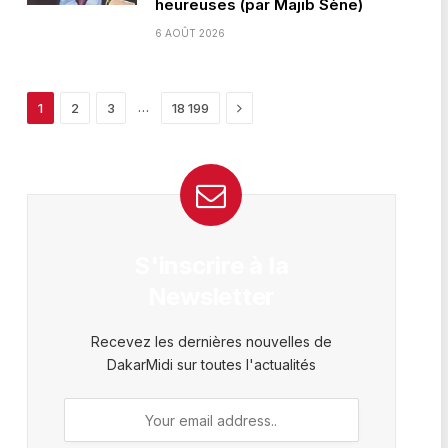
heureuses (par Majib Sène)
6 AOÛT 2026
Next
…
1
2
3
18 199
S'inscrire à la
Newsletter
Recevez les dernières nouvelles de
DakarMidi sur toutes l'actualités