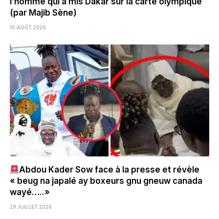
l’homme qui a mis Dakar sur la carte olympique
(par Majib Sène)
10 AOÛT 2026
Abdou Kader Sow face à la presse et révèle
« beug na japalé ay boxeurs gnu gneuw canada
wayé…..»
29 JUILLET 2026