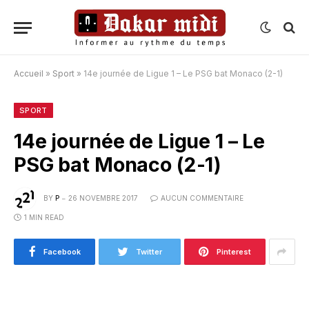
Accueil
»
Sport
»
14e journée de Ligue 1 – Le PSG bat Monaco (2-1)
SPORT
14e journée de Ligue 1 – Le
PSG bat Monaco (2-1)
BY
P
26 NOVEMBRE 2017
AUCUN COMMENTAIRE
1 MIN READ
Facebook
Twitter
Pinterest