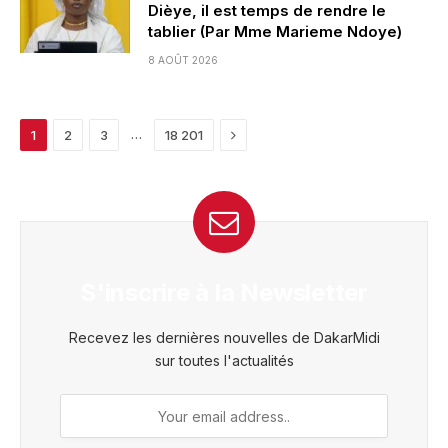
Dièye, il est temps de rendre le
tablier (Par Mme Marieme Ndoye)
8 AOÛT 2026
Next
…
1
2
3
18 201
S'inscrire à la Newsletter
Recevez les dernières nouvelles de DakarMidi
sur toutes l'actualités