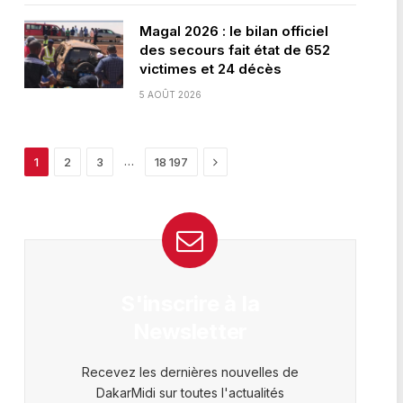
Magal 2026 : le bilan officiel
des secours fait état de 652
victimes et 24 décès
5 AOÛT 2026
Next
…
1
2
3
18 197
S'inscrire à la
Newsletter
Recevez les dernières nouvelles de
DakarMidi sur toutes l'actualités