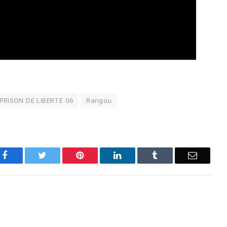
PRISON DE LIBERTE 06
Rangou
Facebook
Twitter
Pinterest
LinkedIn
Tumblr
Email