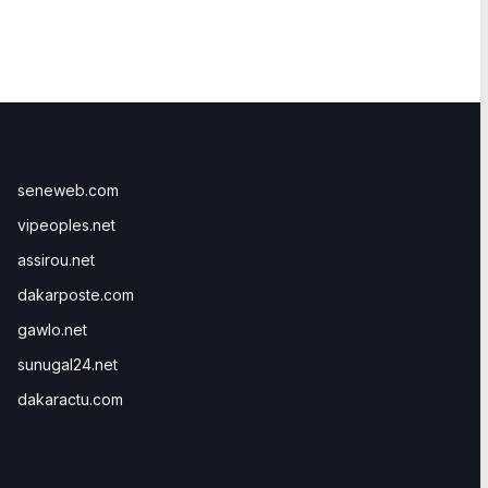
seneweb.com
vipeoples.net
assirou.net
dakarposte.com
gawlo.net
sunugal24.net
dakaractu.com