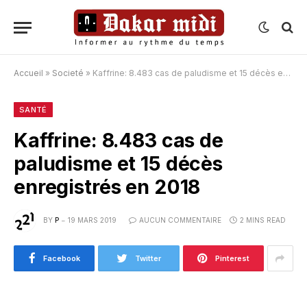
Accueil
»
Societé
»
Kaffrine: 8.483 cas de paludisme et 15 décès enregistrés en 2018
SANTÉ
Kaffrine: 8.483 cas de
paludisme et 15 décès
enregistrés en 2018
BY
P
19 MARS 2019
AUCUN COMMENTAIRE
2 MINS READ
Facebook
Twitter
Pinterest