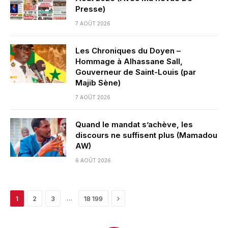
Presse)
7 AOÛT 2026
Les Chroniques du Doyen –
Hommage à Alhassane Sall,
Gouverneur de Saint-Louis (par
Majib Sène)
7 AOÛT 2026
Quand le mandat s’achève, les
discours ne suffisent plus (Mamadou
AW)
6 AOÛT 2026
Next
…
1
2
3
18 199