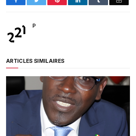
Facebook
Twitter
Pinterest
LinkedIn
Tumblr
Email
P
ARTICLES SIMILAIRES