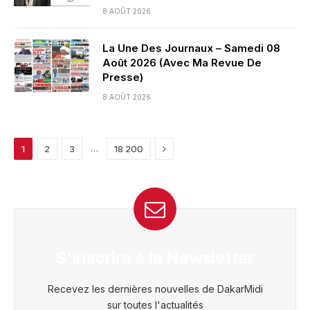
8 AOÛT 2026
La Une Des Journaux – Samedi 08
Août 2026 (Avec Ma Revue De
Presse)
8 AOÛT 2026
Next
…
1
2
3
18 200
S'inscrire à la Newsletter
Recevez les dernières nouvelles de DakarMidi
sur toutes l'actualités