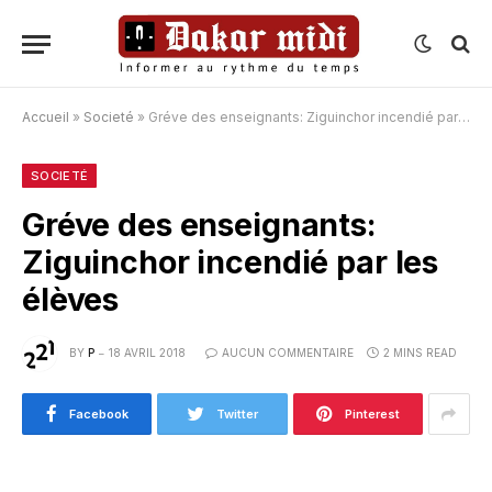
Accueil
»
Societé
»
Gréve des enseignants: Ziguinchor incendié par les élèves
SOCIETÉ
Gréve des enseignants:
Ziguinchor incendié par les
élèves
BY
P
18 AVRIL 2018
AUCUN COMMENTAIRE
2 MINS READ
Facebook
Twitter
Pinterest