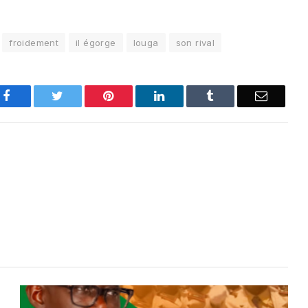
froidement
il égorge
louga
son rival
Facebook
Twitter
Pinterest
LinkedIn
Tumblr
Email