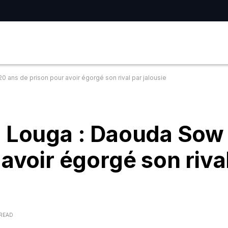
 ans de prison pour avoir égorgé son rival par jalousie
à Louga : Daouda Sow
avoir égorgé son riva
 READ