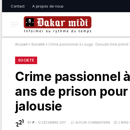
Contact
A propos de nous
Accueil
»
Societé
»
Crime passionnel à Louga : Daouda Sow prend 20
SOCIETÉ
Crime passionnel 
ans de prison pour 
jalousie
BY
P
12 DÉCEMBRE 2017
AUCUN COMMENTAIRE
2 MINS