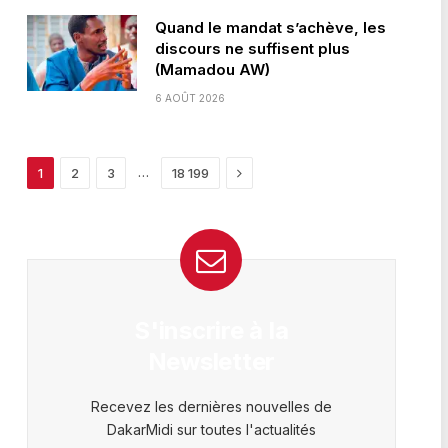
Quand le mandat s’achève, les
discours ne suffisent plus
(Mamadou AW)
6 AOÛT 2026
Next
…
1
2
3
18 199
S'inscrire à la
Newsletter
Recevez les dernières nouvelles de
DakarMidi sur toutes l'actualités