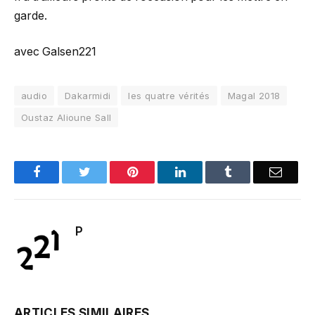
garde.
avec Galsen221
audio
Dakarmidi
les quatre vérités
Magal 2018
Oustaz Alioune Sall
Facebook
Twitter
Pinterest
LinkedIn
Tumblr
Email
P
ARTICLES SIMILAIRES