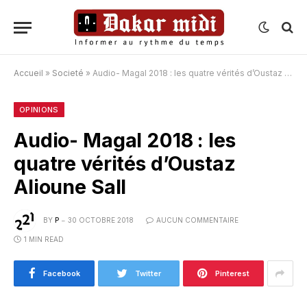
Accueil
»
Societé
»
Audio- Magal 2018 : les quatre vérités d’Oustaz Alioune Sall
OPINIONS
Audio- Magal 2018 : les
quatre vérités d’Oustaz
Alioune Sall
BY
P
30 OCTOBRE 2018
AUCUN COMMENTAIRE
1 MIN READ
Facebook
Twitter
Pinterest