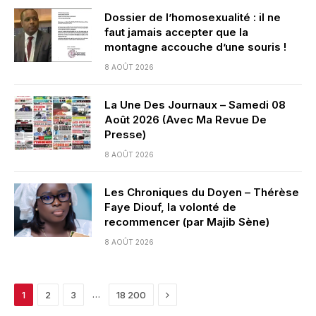
Dossier de l’homosexualité : il ne
faut jamais accepter que la
montagne accouche d’une souris !
8 AOÛT 2026
La Une Des Journaux – Samedi 08
Août 2026 (Avec Ma Revue De
Presse)
8 AOÛT 2026
Les Chroniques du Doyen – Thérèse
Faye Diouf, la volonté de
recommencer (par Majib Sène)
8 AOÛT 2026
Next
…
1
2
3
18 200