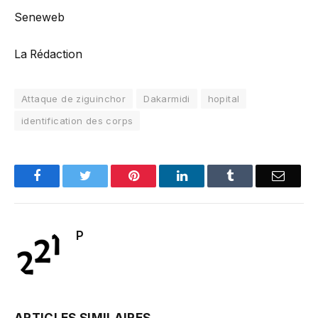
Seneweb
La Rédaction
Attaque de ziguinchor
Dakarmidi
hopital
identification des corps
Facebook
Twitter
Pinterest
LinkedIn
Tumblr
Email
P
ARTICLES SIMILAIRES