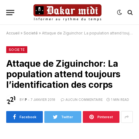
Accueil
»
Societé
»
Attaque de Ziguinchor: La population attend toujours l’identification des corps
SOCIETÉ
Attaque de Ziguinchor: La
population attend toujours
l’identification des corps
BY
P
7 JANVIER 2018
AUCUN COMMENTAIRE
1 MIN READ
Facebook
Twitter
Pinterest