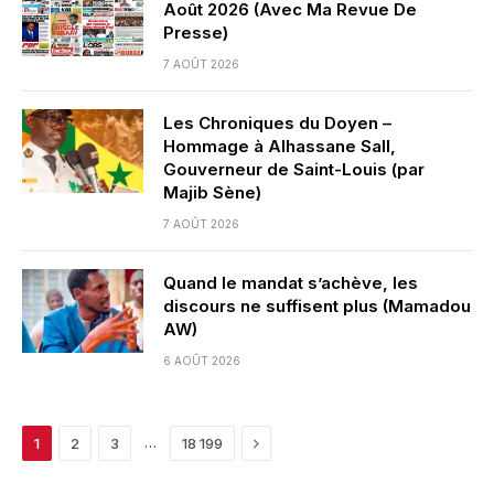
Août 2026 (Avec Ma Revue De
Presse)
7 AOÛT 2026
Les Chroniques du Doyen –
Hommage à Alhassane Sall,
Gouverneur de Saint-Louis (par
Majib Sène)
7 AOÛT 2026
Quand le mandat s’achève, les
discours ne suffisent plus (Mamadou
AW)
6 AOÛT 2026
Next
…
1
2
3
18 199