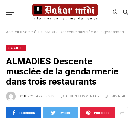
Accueil
»
Societé
»
ALMADIES Descente musclée de la gendarmerie dans trois restaurants
SOCIETÉ
ALMADIES Descente
musclée de la gendarmerie
dans trois restaurants
BY
O
25 JANVIER 2021
AUCUN COMMENTAIRE
1 MIN READ
Facebook
Twitter
Pinterest