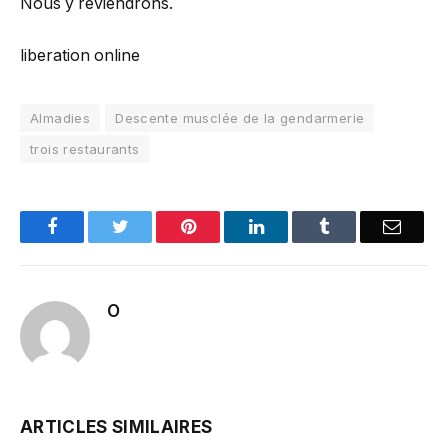
Nous y reviendrons.
liberation online
Almadies
Descente musclée de la gendarmerie
trois restaurants
Facebook
Twitter
Pinterest
LinkedIn
Tumblr
Email
O
ARTICLES SIMILAIRES