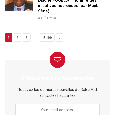
Diagne FOGECA, l’homme des
initiatives heureuses (par Majib
Sène)
6 AOÛT 2026
Next
…
1
2
3
18 199
S'inscrire à la Newsletter
Recevez les dernières nouvelles de DakarMidi
sur toutes l'actualités