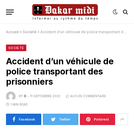
Accueil
»
Societé
»
Accident d’un véhicule de police transportant des prisonniers
SOCIETÉ
Accident d’un véhicule de
police transportant des
prisonniers
BY
O
11 SEPTEMBRE 2020
AUCUN COMMENTAIRE
1 MIN READ
Facebook
Twitter
Pinterest