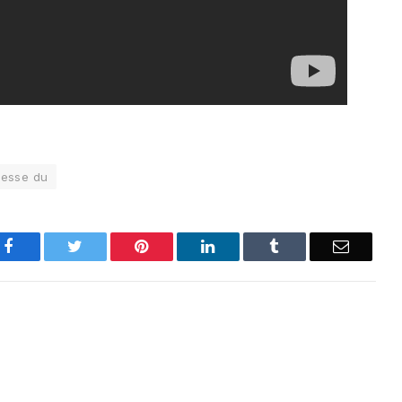
resse du
Facebook
Twitter
Pinterest
LinkedIn
Tumblr
Email