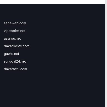
seneweb.com
vipeoples.net
assirou.net
dakarposte.com
gawlo.net
sunugal24.net
dakaractu.com