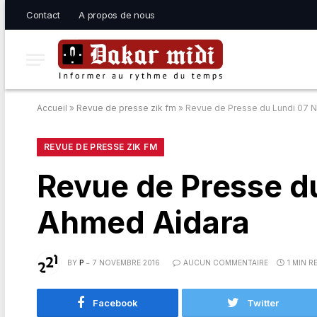
Contact
A propos de nous
Accueil
»
Revue de presse zik fm
»
Revue de Presse du Lundi 07 
REVUE DE PRESSE ZIK FM
Revue de Presse d
Ahmed Aidara
BY
P
7 NOVEMBRE 2016
AUCUN COMMENTAIRE
1 MIN R
Facebook
Twitter