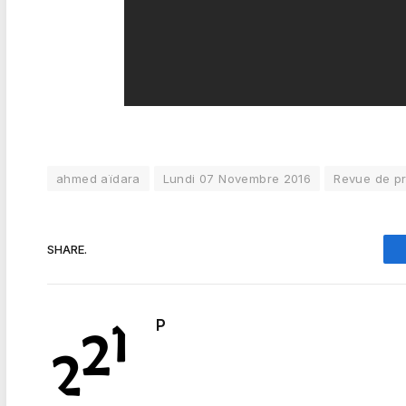
ahmed aïdara
Lundi 07 Novembre 2016
Revue de p
SHARE.
P