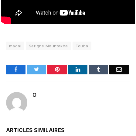
magal
Serigne Mountakha
Touba
Facebook
Twitter
Pinterest
LinkedIn
Tumblr
Email
O
ARTICLES SIMILAIRES