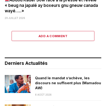
Abdou Kader Sow face à la presse et révèle
« beug na japalé ay boxeurs gnu gneuw canada
wayé…..»
29 JUILLET 2026
ADD A COMMENT
Derniers Actualités
Quand le mandat s’achève, les
discours ne suffisent plus (Mamadou
AW)
6 AOÛT 2026