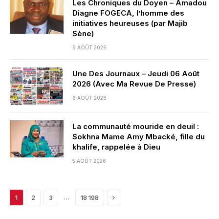
Les Chroniques du Doyen – Amadou
Diagne FOGECA, l’homme des
initiatives heureuses (par Majib
Sène)
6 AOÛT 2026
Une Des Journaux – Jeudi 06 Août
2026 (Avec Ma Revue De Presse)
6 AOÛT 2026
La communauté mouride en deuil :
Sokhna Mame Amy Mbacké, fille du
khalife, rappelée à Dieu
5 AOÛT 2026
Next
…
1
2
3
18 198