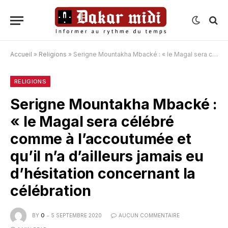
Accueil
»
Religions
»
Serigne Mountakha Mbacké : « le Magal sera célébré comme à l’accoutumée et qu’il n’a d’ailleurs jamais eu d’hésitation concernant la célébration
RELIGIONS
Serigne Mountakha Mbacké :
« le Magal sera célébré
comme à l’accoutumée et
qu’il n’a d’ailleurs jamais eu
d’hésitation concernant la
célébration
BY
O
5 SEPTEMBRE 2020
AUCUN COMMENTAIRE