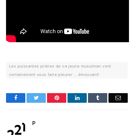
Les puissantes prières de ce jeune musulman vont
certainement vous faire pleurer ... émouvant!
Facebook
Twitter
Pinterest
LinkedIn
Tumblr
Email
P