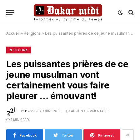
Accueil
»
Religions
»
Les puissantes prières de ce jeune musulman vont certainement vous faire pleurer … émouvant!
RELIGIONS
Les puissantes prières de ce
jeune musulman vont
certainement vous faire
pleurer … émouvant!
BY
P
23 OCTOBRE 2016
AUCUN COMMENTAIRE
1 MIN READ
Facebook
Twitter
Pinterest