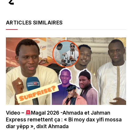
ARTICLES SIMILAIRES
Video –
Magal 2026 -Ahmada et Jahman
Express remettent ça : « Bi moy dax yifi mossa
diar yëpp », dixit Ahmada