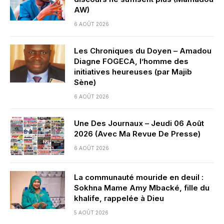
AW)
6 AOÛT 2026
Les Chroniques du Doyen – Amadou
Diagne FOGECA, l’homme des
initiatives heureuses (par Majib
Sène)
6 AOÛT 2026
Une Des Journaux – Jeudi 06 Août
2026 (Avec Ma Revue De Presse)
6 AOÛT 2026
La communauté mouride en deuil :
Sokhna Mame Amy Mbacké, fille du
khalife, rappelée à Dieu
5 AOÛT 2026