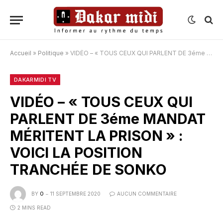
Accueil
»
Politique
»
VIDÉO – « TOUS CEUX QUI PARLENT DE 3éme MANDAT MÉRITENT LA PRISON » : VOICI LA POSITION TRANCHÉE DE SONKO
DAKARMIDI TV
VIDÉO – « TOUS CEUX QUI
PARLENT DE 3éme MANDAT
MÉRITENT LA PRISON » :
VOICI LA POSITION
TRANCHÉE DE SONKO
BY
O
11 SEPTEMBRE 2020
AUCUN COMMENTAIRE
2 MINS READ