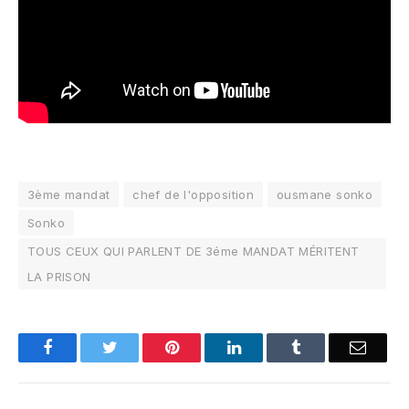
3ème mandat
chef de l'opposition
ousmane sonko
Sonko
TOUS CEUX QUI PARLENT DE 3éme MANDAT MÉRITENT
LA PRISON
Facebook
Twitter
Pinterest
LinkedIn
Tumblr
Email