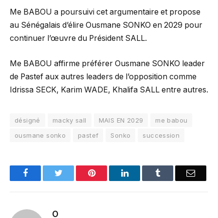
Me BABOU a poursuivi cet argumentaire et propose
au Sénégalais d’élire Ousmane SONKO en 2029 pour
continuer l’œuvre du Président SALL.
Me BABOU affirme préférer Ousmane SONKO leader
de Pastef aux autres leaders de l’opposition comme
Idrissa SECK, Karim WADE, Khalifa SALL entre autres.
désigné
macky sall
MAIS EN 2029
me babou
ousmane sonko
pastef
Sonko
succession
Facebook
Twitter
Pinterest
LinkedIn
Tumblr
Email
O