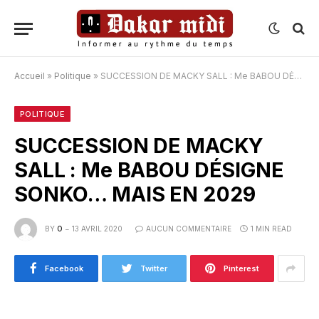
Accueil
»
Politique
»
SUCCESSION DE MACKY SALL : Me BABOU DÉSIGNE SONKO… MAIS EN 2029
POLITIQUE
SUCCESSION DE MACKY
SALL : Me BABOU DÉSIGNE
SONKO… MAIS EN 2029
BY
O
13 AVRIL 2020
AUCUN COMMENTAIRE
1 MIN READ
Facebook
Twitter
Pinterest