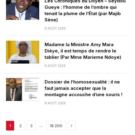
Les Chroniques du Doyen – Seydou
Gueye : l’homme de l’ombre qui
tenait la plume de l’État (par Majib
Sène)
9 AOÛT 2026
Madame la Ministre Amy Mara
Dièye, il est temps de rendre le
tablier (Par Mme Marieme Ndoye)
8 AOÛT 2026
Dossier de l’homosexualité : il ne
faut jamais accepter que la
montagne accouche d’une souris !
8 AOÛT 2026
Next
…
1
2
3
18 200