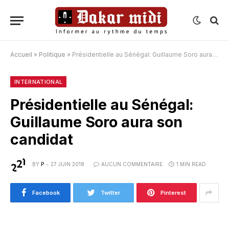
Accueil
»
Politique
»
Présidentielle au Sénégal: Guillaume Soro aura son candidat
INTERNATIONAL
Présidentielle au Sénégal:
Guillaume Soro aura son
candidat
BY
P
27 JUIN 2018
AUCUN COMMENTAIRE
1 MIN READ
Facebook
Twitter
Pinterest