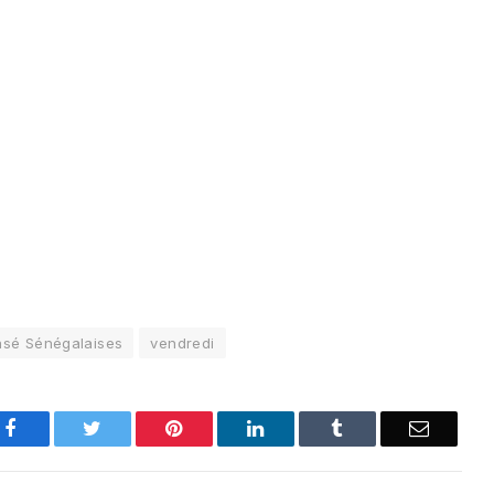
sé Sénégalaises
vendredi
Facebook
Twitter
Pinterest
LinkedIn
Tumblr
Email