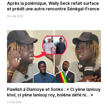
Après la polémique, Wally Seck refait surface
et prédit une autre rencontre Sénégal-France
18 JUIN 2026
Pawlish à Diamoye et Sonko : « Ci yène laniouy
khol, ci yéne laniouy roy, boléne défé ni… »
3 JUIN 2026