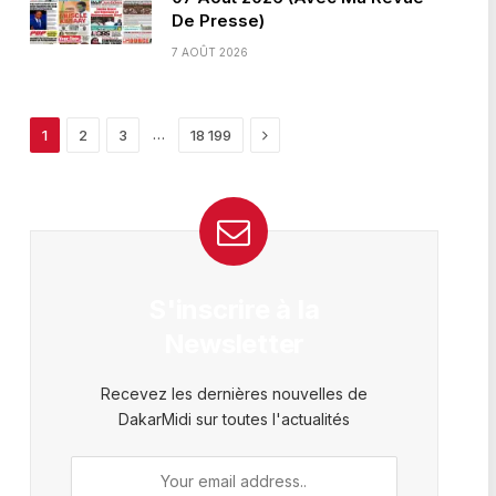
De Presse)
7 AOÛT 2026
Next
…
1
2
3
18 199
S'inscrire à la
Newsletter
Recevez les dernières nouvelles de
DakarMidi sur toutes l'actualités