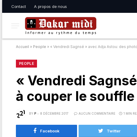
Contact
A propos de nous
Accueil
»
People
»
« Vendredi Sagnsé » avec Adja Astou: des photo
PEOPLE
« Vendredi Sagnsé
à couper le souffle
BY
P
8 DÉCEMBRE 2017
AUCUN COMMENTAIRE
1 MIN R
Facebook
Twitter