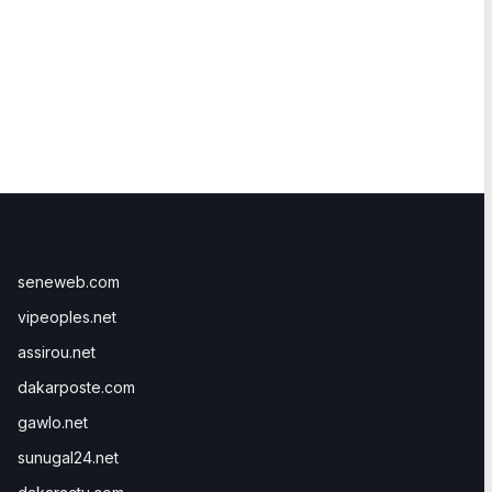
seneweb.com
vipeoples.net
assirou.net
dakarposte.com
gawlo.net
sunugal24.net