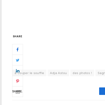
SHARE
à couper le souffle
Adja Astou
des photos !
Sagn
SHARE.