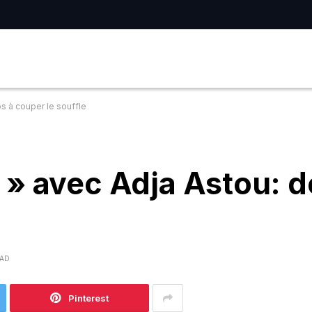
s à couper le souffle
 » avec Adja Astou: d
EAD
Pinterest