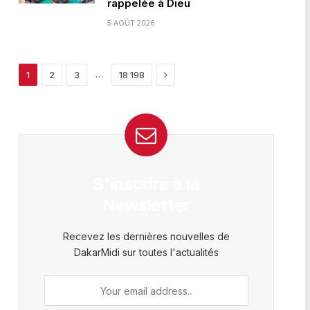
rappelée à Dieu
5 AOÛT 2026
Next
…
1
2
3
18 198
S'inscrire à la
Newsletter
Recevez les dernières nouvelles de
DakarMidi sur toutes l'actualités