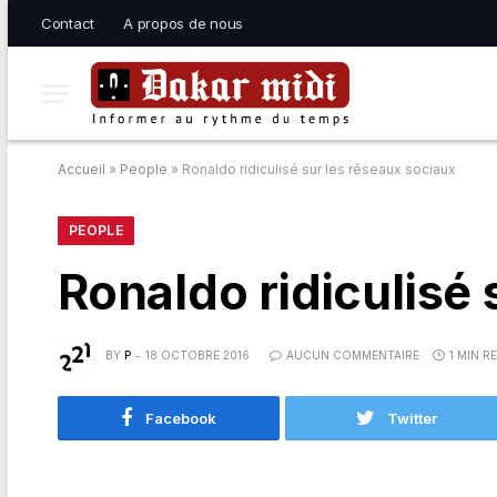
Contact
A propos de nous
Accueil
»
People
»
Ronaldo ridiculisé sur les réseaux sociaux
PEOPLE
Ronaldo ridiculisé 
BY
P
18 OCTOBRE 2016
AUCUN COMMENTAIRE
1 MIN R
Facebook
Twitter