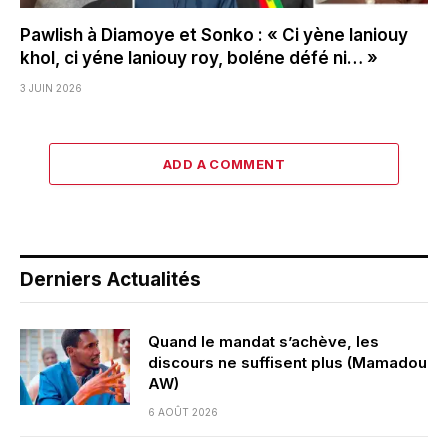
Pawlish à Diamoye et Sonko : « Ci yène laniouy
khol, ci yéne laniouy roy, boléne défé ni… »
3 JUIN 2026
ADD A COMMENT
Derniers Actualités
Quand le mandat s’achève, les
discours ne suffisent plus (Mamadou
AW)
6 AOÛT 2026