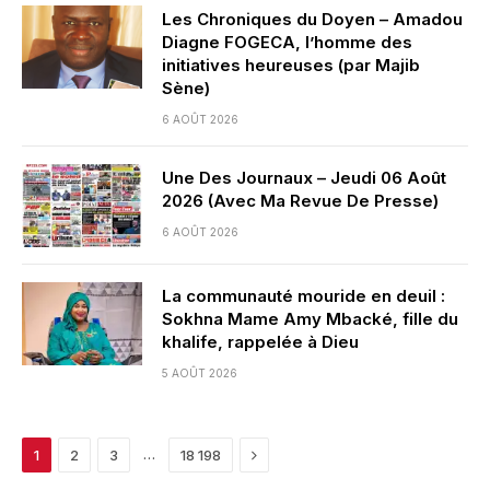
Les Chroniques du Doyen – Amadou
Diagne FOGECA, l’homme des
initiatives heureuses (par Majib
Sène)
6 AOÛT 2026
Une Des Journaux – Jeudi 06 Août
2026 (Avec Ma Revue De Presse)
6 AOÛT 2026
La communauté mouride en deuil :
Sokhna Mame Amy Mbacké, fille du
khalife, rappelée à Dieu
5 AOÛT 2026
Next
…
1
2
3
18 198