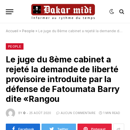
Accueil
»
People
»
Le juge du 8ème cabinet a rejeté la demande de liberté provisoire introduite par la défense de Fatoumata Barry dite «Rangou
PEOPLE
Le juge du 8ème cabinet a
rejeté la demande de liberté
provisoire introduite par la
défense de Fatoumata Barry
dite «Rangou
BY
O
25 AOÛT 2020
AUCUN COMMENTAIRE
1 MIN READ
Facebook
Twitter
Pinterest