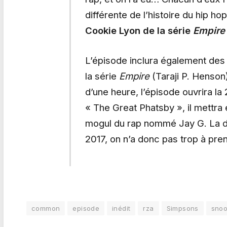
différente de l’histoire du hip hop
Cookie Lyon de la série
Empire
L’épisode inclura également des 
la série
Empire
(Taraji P. Henson
d’une heure, l’épisode ouvrira l
« The Great Phatsby », il mettra
mogul du rap nommé Jay G. La dif
2017, on n’a donc pas trop à pre
common
episode
inédit
rza
Simpsons
sno