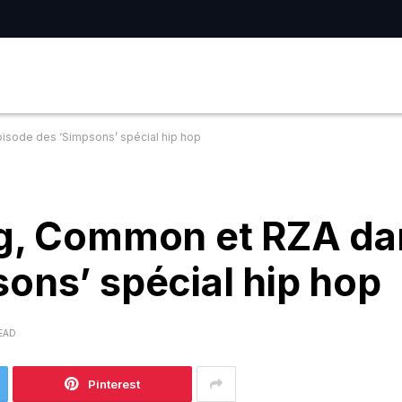
isode des ‘Simpsons’ spécial hip hop
gg, Common et RZA da
ons’ spécial hip hop
READ
Pinterest