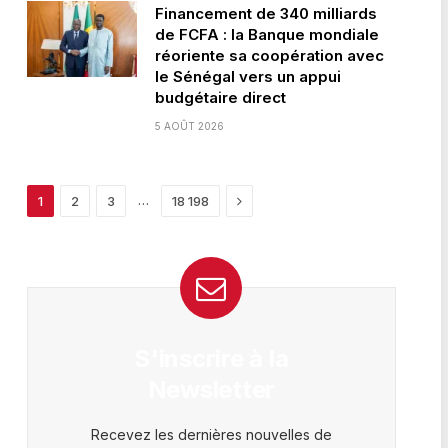
Financement de 340 milliards
de FCFA : la Banque mondiale
réoriente sa coopération avec
le Sénégal vers un appui
budgétaire direct
5 AOÛT 2026
Next
…
1
2
3
18 198
S'inscrire à la
Newsletter
Recevez les dernières nouvelles de