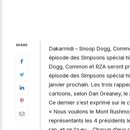
SHARE
Dakarmidi – Snoop Dogg, Commo
épisode des Simpsons spécial hip
Dogg, Common et RZA seront pr
épisode des Simpsons spécial hip
janvier prochain. Les trois rapp
cartoons, selon Dan Greaney, le
Ce dernier s’est exprimé sur le 
« Nous voulions le Mont Rushmore
représentants les 4 présidents l
rap, et on l’a eu… Chacun d’eux