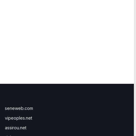
seneweb.com
vipeoples.net
assirou.net