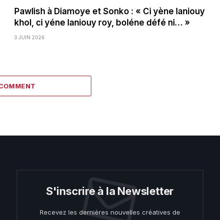
Pawlish à Diamoye et Sonko : « Ci yène laniouy
khol, ci yéne laniouy roy, boléne défé ni… »
3 JUIN 2026
 COMMENT
S'inscrire à la Newsletter
Recevez les dernières nouvelles créatives de