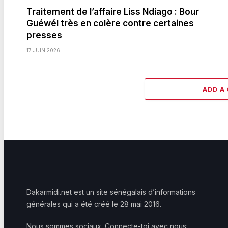
Traitement de l’affaire Liss Ndiago : Bour
Guéwél très en colère contre certaines
presses
17 JUIN 2026
ADD A
Dakarmidi.net est un site sénégalais d’informations
générales qui a été créé le 28 mai 2016.
Nous sommes sociaux. Connecte-toi avec nous: