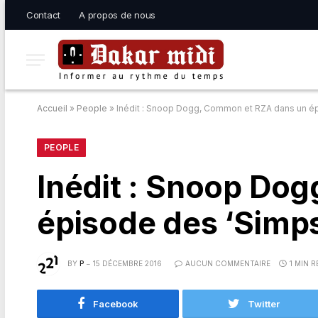
Contact
A propos de nous
Accueil
»
People
»
Inédit : Snoop Dogg, Common et RZA dans un ép
PEOPLE
Inédit : Snoop Do
épisode des ‘Simps
BY
P
15 DÉCEMBRE 2016
AUCUN COMMENTAIRE
1 MIN 
Facebook
Twitter