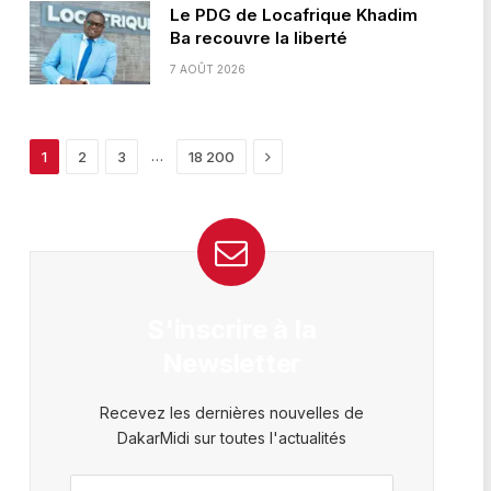
Le PDG de Locafrique Khadim
Ba recouvre la liberté
7 AOÛT 2026
Next
…
1
2
3
18 200
S'inscrire à la
Newsletter
Recevez les dernières nouvelles de
DakarMidi sur toutes l'actualités