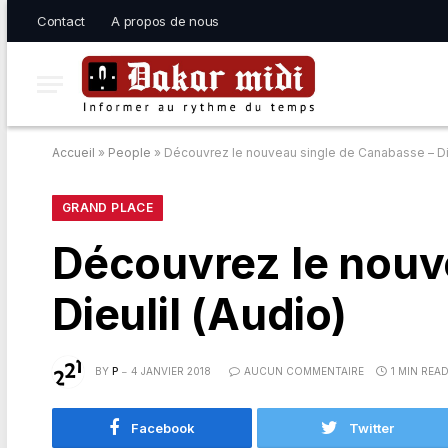
Contact
A propos de nous
Accueil
»
People
»
Découvrez le nouveau single de Canabasse – Die
GRAND PLACE
Découvrez le nouv
Dieulil (Audio)
BY
P
4 JANVIER 2018
AUCUN COMMENTAIRE
1 MIN REA
Facebook
Twitter