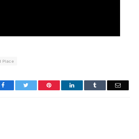
d Place
Facebook
Twitter
Pinterest
LinkedIn
Tumblr
Email