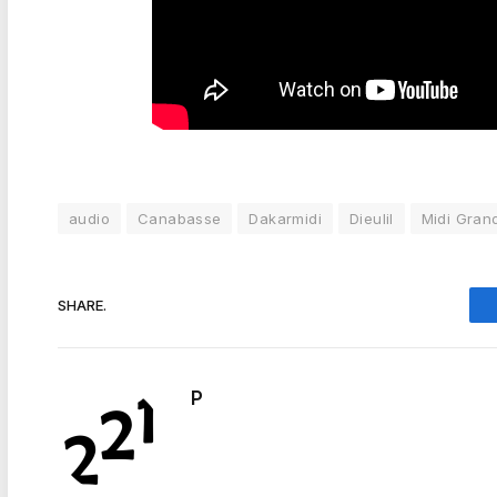
audio
Canabasse
Dakarmidi
Dieulil
Midi Gran
SHARE.
P