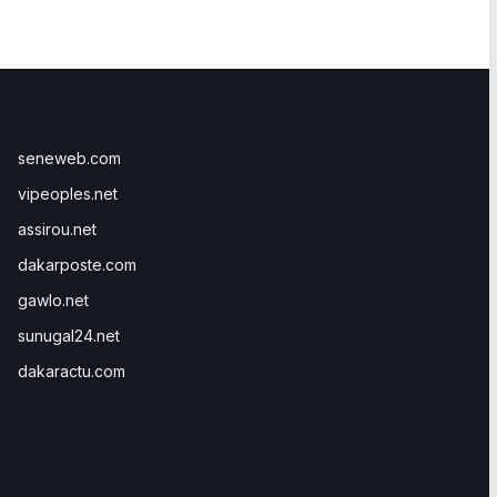
seneweb.com
vipeoples.net
assirou.net
dakarposte.com
gawlo.net
sunugal24.net
dakaractu.com