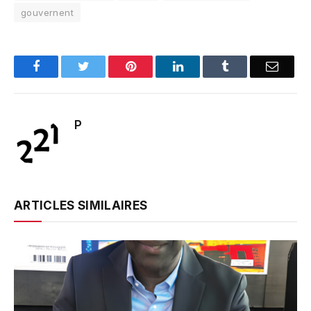
gouvernent
Facebook
Twitter
Pinterest
LinkedIn
Tumblr
Email
P
ARTICLES SIMILAIRES