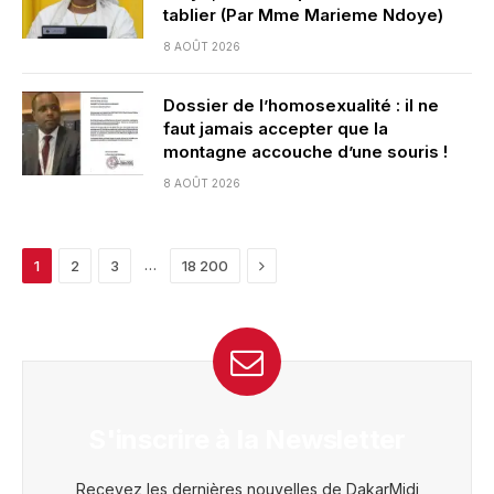
tablier (Par Mme Marieme Ndoye)
8 AOÛT 2026
Dossier de l’homosexualité : il ne
faut jamais accepter que la
montagne accouche d’une souris !
8 AOÛT 2026
Next
…
1
2
3
18 200
S'inscrire à la Newsletter
Recevez les dernières nouvelles de DakarMidi