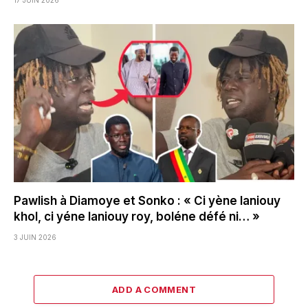
17 JUIN 2026
Pawlish à Diamoye et Sonko : « Ci yène laniouy
khol, ci yéne laniouy roy, boléne défé ni… »
3 JUIN 2026
ADD A COMMENT