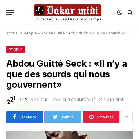
Accueil
»
People
»
Abdou Guitté Seck : «Il n’y a que des sourds qui nous gouvernent»
PEOPLE
Abdou Guitté Seck : «Il n’y a
que des sourds qui nous
gouvernent»
BY
P
6 MAI 2017
AUCUN COMMENTAIRE
2 MINS READ
Facebook
Twitter
Pinterest