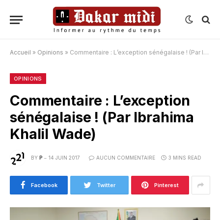
Accueil
»
Opinions
»
Commentaire : L’exception sénégalaise ! (Par Ibrahima Khalil Wade)
OPINIONS
Commentaire : L’exception
sénégalaise ! (Par Ibrahima
Khalil Wade)
BY
P
14 JUIN 2017
AUCUN COMMENTAIRE
3 MINS READ
Facebook
Twitter
Pinterest