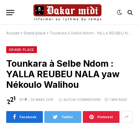
Accueil
»
Grand place
»
Tounkara à Selbe Ndom : YALLA REUBEU NALA yaw Nékoulo Walihou
GRAND PLACE
Tounkara à Selbe Ndom :
YALLA REUBEU NALA yaw
Nékoulo Walihou
BY
P
26 MARS 2018
AUCUN COMMENTAIRE
1 MIN READ
Facebook
Twitter
Pinterest