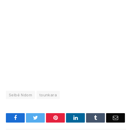
Selbé Ndom
tounkara
Facebook
Twitter
Pinterest
LinkedIn
Tumblr
Email