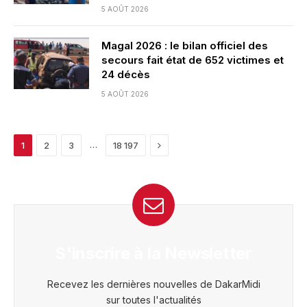
5 AOÛT 2026
Magal 2026 : le bilan officiel des
secours fait état de 652 victimes et
24 décès
5 AOÛT 2026
Next
…
1
2
3
18 197
S'inscrire à la Newsletter
Recevez les dernières nouvelles de DakarMidi
sur toutes l'actualités