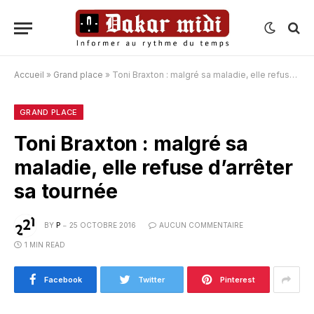
Accueil
»
Grand place
»
Toni Braxton : malgré sa maladie, elle refuse d’arrêter sa tournée
GRAND PLACE
Toni Braxton : malgré sa
maladie, elle refuse d’arrêter
sa tournée
BY
P
25 OCTOBRE 2016
AUCUN COMMENTAIRE
1 MIN READ
Facebook
Twitter
Pinterest