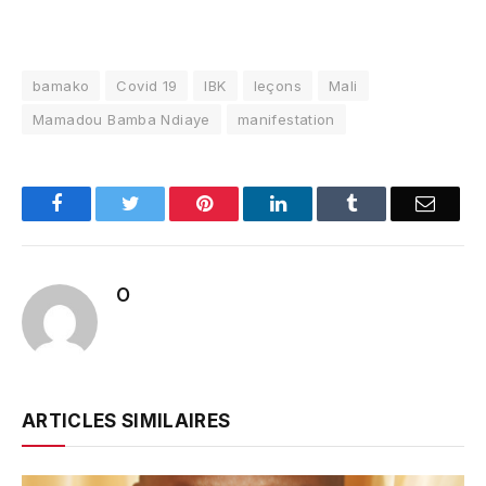
bamako
Covid 19
IBK
leçons
Mali
Mamadou Bamba Ndiaye
manifestation
Facebook
Twitter
Pinterest
LinkedIn
Tumblr
Email
O
ARTICLES SIMILAIRES