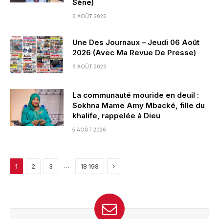
Sène)
6 AOÛT 2026
Une Des Journaux – Jeudi 06 Août
2026 (Avec Ma Revue De Presse)
6 AOÛT 2026
La communauté mouride en deuil :
Sokhna Mame Amy Mbacké, fille du
khalife, rappelée à Dieu
5 AOÛT 2026
Next
…
1
2
3
18 198