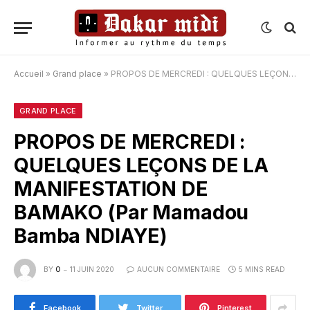
Accueil
»
Grand place
»
PROPOS DE MERCREDI : QUELQUES LEÇONS DE LA MANIFESTATION DE BAMAKO (Par Mamadou Bamba NDIAYE)
GRAND PLACE
PROPOS DE MERCREDI :
QUELQUES LEÇONS DE LA
MANIFESTATION DE
BAMAKO (Par Mamadou
Bamba NDIAYE)
BY
O
11 JUIN 2020
AUCUN COMMENTAIRE
5 MINS READ
Facebook
Twitter
Pinterest