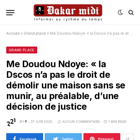
Accueil
»
Grand place
»
Me Doudou Ndoye: « la Dscos n’a pas le droit de démolir une maison sans se munir, au préalable, d’une décision de justice
GRAND PLACE
Me Doudou Ndoye: « la
Dscos n’a pas le droit de
démolir une maison sans se
munir, au préalable, d’une
décision de justice
BY
P
27 JUIN 2020
AUCUN COMMENTAIRE
1 MIN READ
Facebook
Twitter
Pinterest