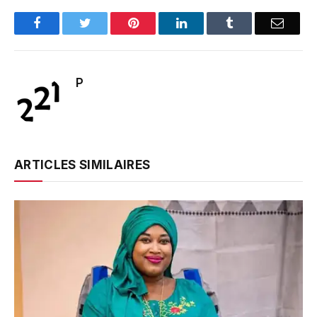
Facebook
Twitter
Pinterest
LinkedIn
Tumblr
Email
P
ARTICLES SIMILAIRES