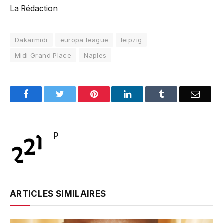
La Rédaction
Dakarmidi
europa league
leipzig
Midi Grand Place
Naples
Facebook
Twitter
Pinterest
LinkedIn
Tumblr
Email
P
ARTICLES SIMILAIRES