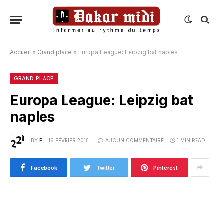
Accueil
»
Grand place
»
Europa League: Leipzig bat naples
GRAND PLACE
Europa League: Leipzig bat
naples
BY
P
16 FÉVRIER 2018
AUCUN COMMENTAIRE
1 MIN READ
Facebook
Twitter
Pinterest