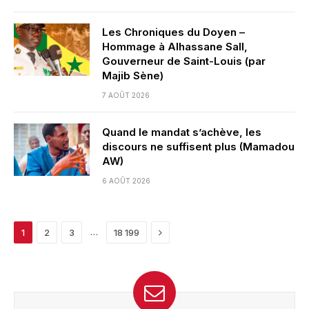
Les Chroniques du Doyen –
Hommage à Alhassane Sall,
Gouverneur de Saint-Louis (par
Majib Sène)
7 AOÛT 2026
Quand le mandat s’achève, les
discours ne suffisent plus (Mamadou
AW)
6 AOÛT 2026
Next
…
1
2
3
18 199