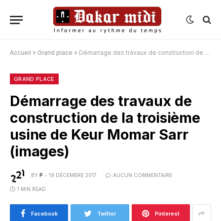
Accueil
»
Grand place
»
Démarrage des travaux de construction de la troisième usine de Keur Momar Sarr (images)
GRAND PLACE
Démarrage des travaux de
construction de la troisième
usine de Keur Momar Sarr
(images)
BY
P
19 DÉCEMBRE 2017
AUCUN COMMENTAIRE
1 MIN READ
Facebook
Twitter
Pinterest