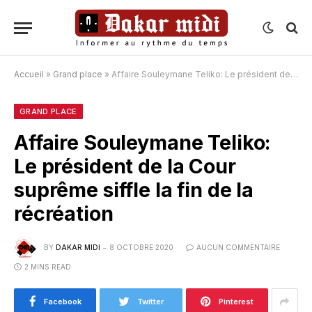
Accueil
»
Grand place
»
Affaire Souleymane Teliko: Le président de la Cour suprême siffle la fin de la récréation
GRAND PLACE
Affaire Souleymane Teliko:
Le président de la Cour
suprême siffle la fin de la
récréation
BY
DAKAR MIDI
8 OCTOBRE 2020
AUCUN COMMENTAIRE
2 MINS READ
Facebook
Twitter
Pinterest