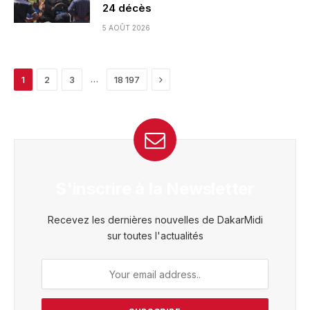
24 décès
5 AOÛT 2026
Next
…
1
2
3
18 197
S'inscrire à la Newsletter
Recevez les dernières nouvelles de DakarMidi
sur toutes l'actualités