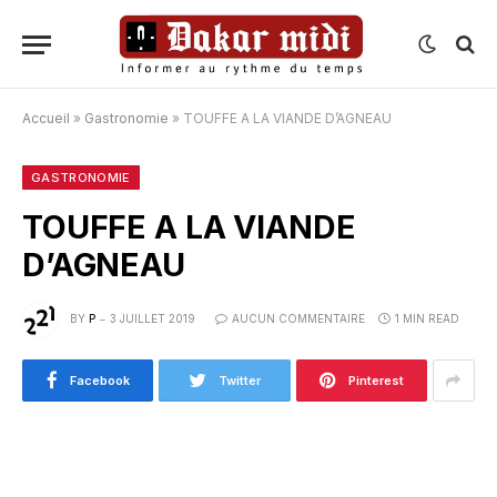
Accueil
»
Gastronomie
»
TOUFFE A LA VIANDE D’AGNEAU
GASTRONOMIE
TOUFFE A LA VIANDE
D’AGNEAU
BY
P
3 JUILLET 2019
AUCUN COMMENTAIRE
1 MIN READ
Facebook
Twitter
Pinterest