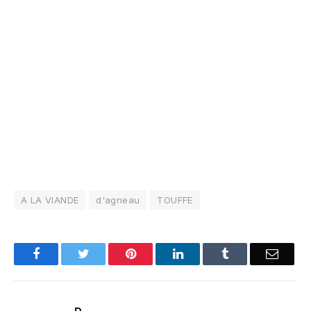
A LA VIANDE
d'agneau
TOUFFE
Facebook
Twitter
Pinterest
LinkedIn
Tumblr
Email