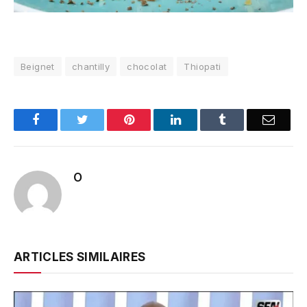
Beignet
chantilly
chocolat
Thiopati
Facebook
Twitter
Pinterest
LinkedIn
Tumblr
Email
O
ARTICLES SIMILAIRES