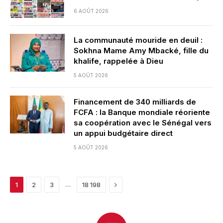
6 AOÛT 2026
La communauté mouride en deuil :
Sokhna Mame Amy Mbacké, fille du
khalife, rappelée à Dieu
5 AOÛT 2026
Financement de 340 milliards de
FCFA : la Banque mondiale réoriente
sa coopération avec le Sénégal vers
un appui budgétaire direct
5 AOÛT 2026
Next
…
1
2
3
18 198