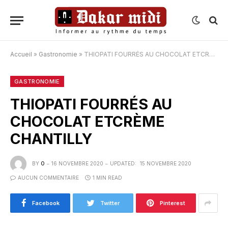
Accueil
»
Gastronomie
»
THIOPATI FOURRÉS AU CHOCOLAT ETCRÈME CHANTILLY
GASTRONOMIE
THIOPATI FOURRÉS AU
CHOCOLAT ETCRÈME
CHANTILLY
BY
O
16 NOVEMBRE 2020
UPDATED:
15 NOVEMBRE 2020
AUCUN COMMENTAIRE
1 MIN READ
Facebook
Twitter
Pinterest