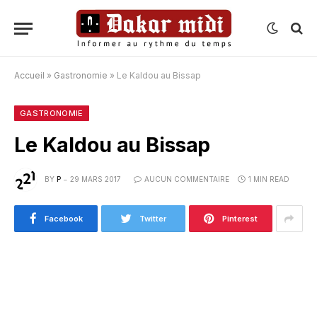
Accueil
»
Gastronomie
»
Le Kaldou au Bissap
GASTRONOMIE
Le Kaldou au Bissap
BY
P
29 MARS 2017
AUCUN COMMENTAIRE
1 MIN READ
Facebook
Twitter
Pinterest