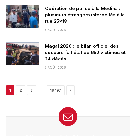
Opération de police à la Médina :
plusieurs étrangers interpellés à la
rue 25×18
5 AOÛT 2026
Magal 2026 : le bilan officiel des
secours fait état de 652 victimes et
24 décès
5 AOÛT 2026
Next
…
1
2
3
18 197