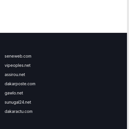
seneweb.com
vipeoples.net
assirou.net
dakarposte.com
gawlo.net
sunugal24.net
dakaractu.com