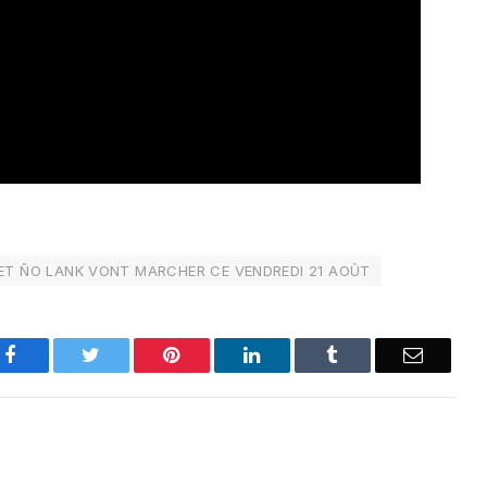
ET ÑO LANK VONT MARCHER CE VENDREDI 21 AOÛT
Facebook
Twitter
Pinterest
LinkedIn
Tumblr
Email