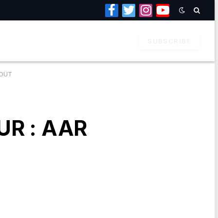
Facebook
Twitter
Instagram
YouTube
SUBSCRIBE
AOÛT
UR : AAR
T