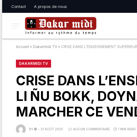
Contact
A propos de nous
Accueil
»
Dakarmidi TV
»
CRISE DANS L’ENSEIGNEMENT SUPÉRIEUR
DAKARMIDI TV
CRISE DANS L’EN
LI ÑU BOKK, DOY
MARCHER CE VEND
BY
O
21 AOÛT 2020
AUCUN COMMENTAIRE
1 MIN READ