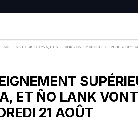
 : AAR LI ÑU BOKK, DOYNA, ET ÑO LANK VONT MARCHER CE VENDREDI 21 
SEIGNEMENT SUPÉRIE
NA, ET ÑO LANK VON
REDI 21 AOÛT