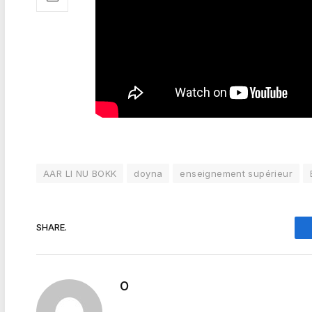
AAR LI NU BOKK
doyna
enseignement supérieur
SHARE.
O