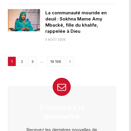
La communauté mouride en
deuil : Sokhna Mame Amy
Mbacké, fille du khalife,
rappelée à Dieu
5 AOÛT 2026
Next
…
1
2
3
18 198
S'inscrire à la
Newsletter
Recevez les dernières nouvelles de