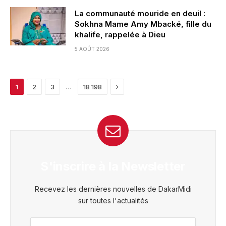
La communauté mouride en deuil :
Sokhna Mame Amy Mbacké, fille du
khalife, rappelée à Dieu
5 AOÛT 2026
Next
…
1
2
3
18 198
S'inscrire à la Newsletter
Recevez les dernières nouvelles de DakarMidi
sur toutes l'actualités