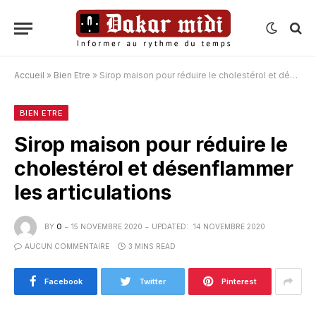
Accueil
»
Bien Etre
»
Sirop maison pour réduire le cholestérol et désenflammer les articulations
BIEN ETRE
Sirop maison pour réduire le
cholestérol et désenflammer
les articulations
BY
O
15 NOVEMBRE 2020
UPDATED:
14 NOVEMBRE 2020
AUCUN COMMENTAIRE
3 MINS READ
Facebook
Twitter
Pinterest