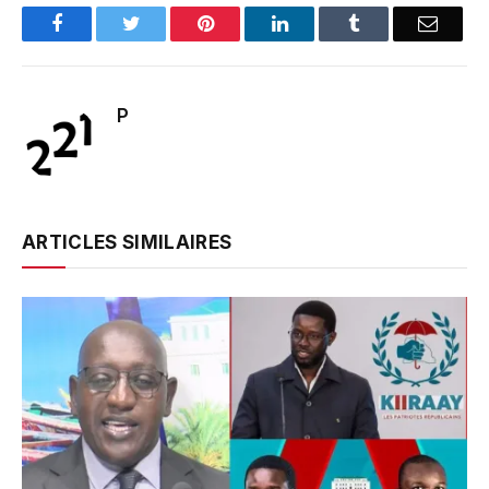
Facebook
Twitter
Pinterest
LinkedIn
Tumblr
Email
P
ARTICLES SIMILAIRES