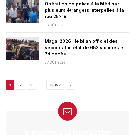
Opération de police à la Médina :
plusieurs étrangers interpellés à la
rue 25×18
5 AOÛT 2026
Magal 2026 : le bilan officiel des
secours fait état de 652 victimes et
24 décès
5 AOÛT 2026
Next
…
1
2
3
18 197
S'inscrire à la Newsletter