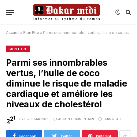
Accueil
»
Bien Etre
»
Parmi ses innombrables vertus, l’huile de coco diminue le risque de maladie cardiaque et améliore les niveaux de cholestérol
BIEN ETRE
Parmi ses innombrables
vertus, l’huile de coco
diminue le risque de maladie
cardiaque et améliore les
niveaux de cholestérol
BY
P
15 MAI 2017
AUCUN COMMENTAIRE
1 MIN READ
Facebook
Twitter
Pinterest