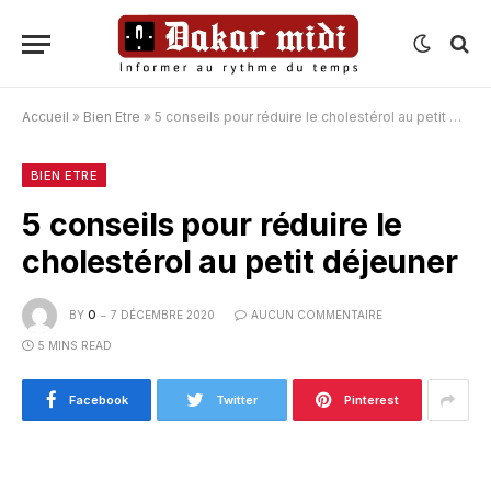
Accueil
»
Bien Etre
»
5 conseils pour réduire le cholestérol au petit déjeuner
BIEN ETRE
5 conseils pour réduire le
cholestérol au petit déjeuner
BY
O
7 DÉCEMBRE 2020
AUCUN COMMENTAIRE
5 MINS READ
Facebook
Twitter
Pinterest