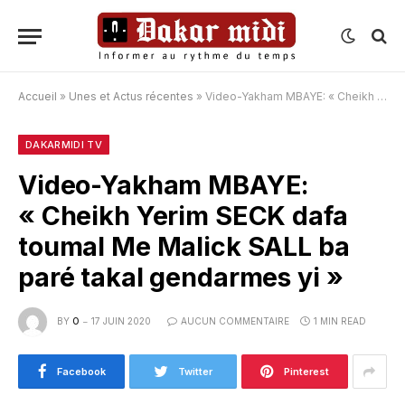
Accueil
»
Unes et Actus récentes
»
Video-Yakham MBAYE: « Cheikh Yerim SECK dafa toumal Me Malick SALL ba paré takal gendarmes yi »
DAKARMIDI TV
Video-Yakham MBAYE:
« Cheikh Yerim SECK dafa
toumal Me Malick SALL ba
paré takal gendarmes yi »
BY
O
17 JUIN 2020
AUCUN COMMENTAIRE
1 MIN READ
Facebook
Twitter
Pinterest