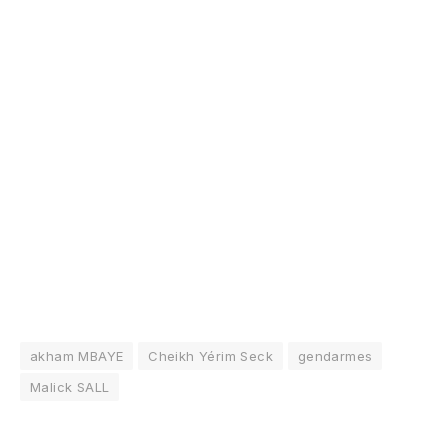
akham MBAYE
Cheikh Yérim Seck
gendarmes
Malick SALL