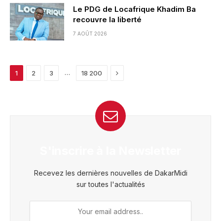
Le PDG de Locafrique Khadim Ba
recouvre la liberté
7 AOÛT 2026
Next
…
1
2
3
18 200
S'inscrire à la Newsletter
Recevez les dernières nouvelles de DakarMidi
sur toutes l'actualités