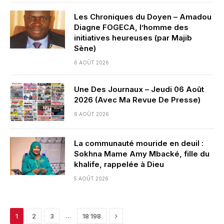
Les Chroniques du Doyen – Amadou
Diagne FOGECA, l’homme des
initiatives heureuses (par Majib
Sène)
6 AOÛT 2026
Une Des Journaux – Jeudi 06 Août
2026 (Avec Ma Revue De Presse)
6 AOÛT 2026
La communauté mouride en deuil :
Sokhna Mame Amy Mbacké, fille du
khalife, rappelée à Dieu
5 AOÛT 2026
Next
…
1
2
3
18 198