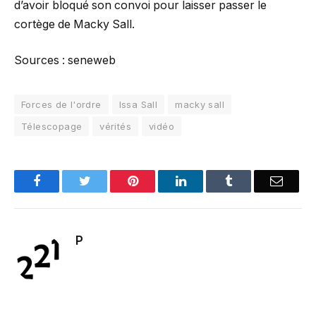
d’avoir bloqué son convoi pour laisser passer le
cortège de Macky Sall.
Sources : seneweb
Forces de l'ordre
Issa Sall
macky sall
Télescopage
vérités
vidéo
Facebook
Twitter
Pinterest
LinkedIn
Tumblr
Email
P