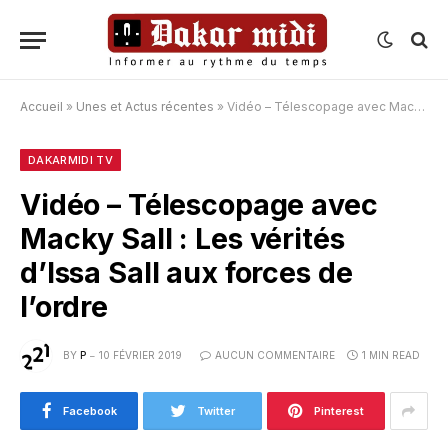
Accueil
»
Unes et Actus récentes
»
Vidéo – Télescopage avec Macky Sall : Les vérités d’Issa Sall aux forces de l’ordre
DAKARMIDI TV
Vidéo – Télescopage avec
Macky Sall : Les vérités
d’Issa Sall aux forces de
l’ordre
BY
P
10 FÉVRIER 2019
AUCUN COMMENTAIRE
1 MIN READ
Facebook
Twitter
Pinterest