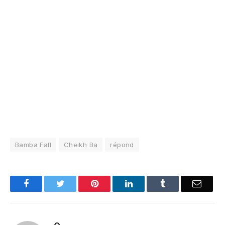
Bamba Fall
Cheikh Ba
répond
Facebook
Twitter
Pinterest
LinkedIn
Tumblr
Email