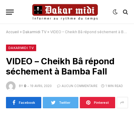
Accueil
»
Dakarmidi TV
»
VIDEO – Cheikh Bâ répond séchement à Bamba Fall
DAKARMIDI TV
VIDEO – Cheikh Bâ répond
séchement à Bamba Fall
BY
O
19 AVRIL 2020
AUCUN COMMENTAIRE
1 MIN READ
Facebook
Twitter
Pinterest